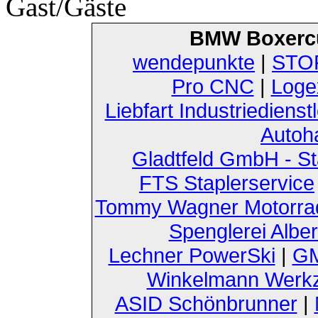
Gast/Gäste
BMW Boxerc
wendepunkte
|
STOF
Pro CNC
|
Loge
Liebfart Industriedienst
Autoh
Gladtfeld GmbH - St
FTS Staplerservice
Tommy Wagner Motorra
Spenglerei Alber
Lechner PowerSki
|
GM
Winkelmann Werk
ASID Schönbrunner
|