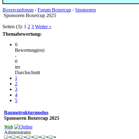
Boxercupforum
›
Forum Boxercup
›
Sponsoren
Sponsoren Boxercup 2025
Seiten (3):
1
2
3
Weiter »
Themabewertung:
0
Bewertung(en)
-
0
im
Durchschnitt
1
2
3
4
5
Baumstrukturmodus
Sponsoren Boxercup 2025
Wob
Administrator