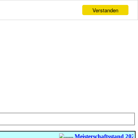
Verstanden
Meisterschaftsstand 2026
--- 
------