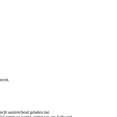
recht.
nicht ausrreichend geladen hat.
220 Gramm zu wenig, gemessen am Aufwand.