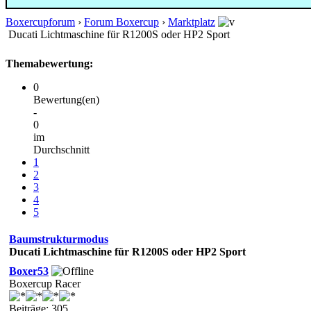
Boxercupforum
›
Forum Boxercup
›
Marktplatz
Ducati Lichtmaschine für R1200S oder HP2 Sport
Themabewertung:
0
Bewertung(en)
-
0
im
Durchschnitt
1
2
3
4
5
Baumstrukturmodus
Ducati Lichtmaschine für R1200S oder HP2 Sport
Boxer53
Boxercup Racer
Beiträge: 305