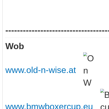
-----------------------------------
Wob
www.old-n-wise.at
www.bmwboxercup.eu