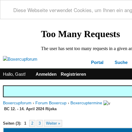
Diese Webseite verwendet Cookies, um Ihnen ein an
Portal
Suche
Hallo, Gast!
Anmelden
Registrieren
Boxercupforum
›
Forum Boxercup
›
Boxercuptermine
BC 12. - 14. April 2024 Rijeka
 0 im Durchschnitt
Seiten (3):
1
2
3
Weiter »