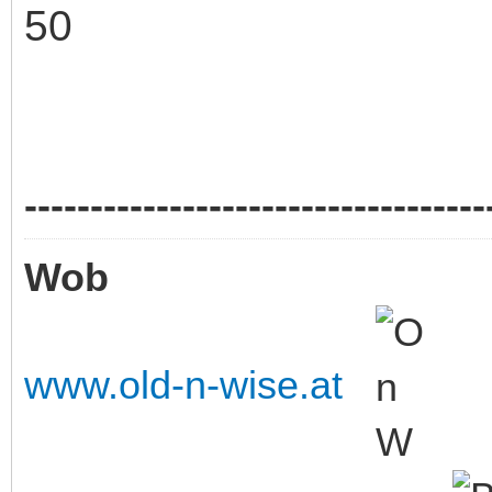
-----------------------------------
Wob
www.old-n-wise.at