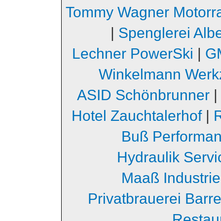
Tommy Wagner Motorr
|
Spenglerei Albe
Lechner PowerSki
|
GM
Winkelmann Werk
ASID Schönbrunner
Hotel Zauchtalerhof
|
Buß Performa
Hydraulik Serv
Maaß Industri
Privatbrauerei Barr
Restau