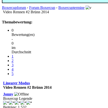
Boxercupforum
›
Forum Boxercup
›
Boxercuptermine
Video Rennen #2 Brünn 2014
Themabewertung:
0
Bewertung(en)
-
0
im
Durchschnitt
1
2
3
4
5
Linearer Modus
Video Rennen #2 Brünn 2014
Jonny
Boxercup Legende
Beiträge: 1.532