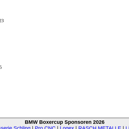
23
5
BMW Boxercup Sponsoren 2026
serie Schling
|
Pro CNC
|
Logex
|
RASCH METALLE
|
L