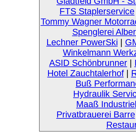
Gladtfeld GmbH - St
FTS Staplerservice
Tommy Wagner Motorra
Spenglerei Alber
Lechner PowerSki
|
GM
Winkelmann Werk
ASID Schönbrunner
|
Hotel Zauchtalerhof
|
R
Buß Performan
Hydraulik Servi
Maaß Industri
Privatbrauerei Barre
Restau