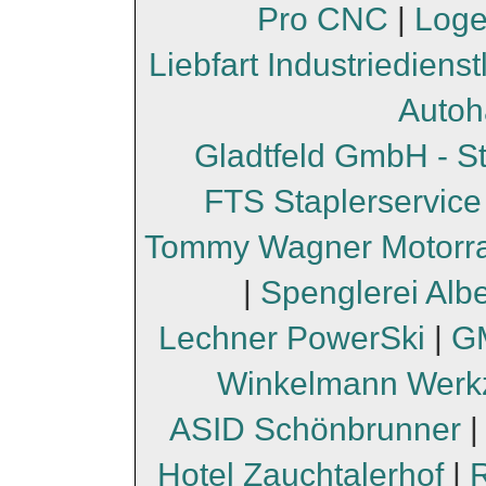
Pro CNC
|
Loge
Liebfart Industriediens
Autoh
Gladtfeld GmbH - S
FTS Staplerservice
Tommy Wagner Motorr
|
Spenglerei Albe
Lechner PowerSki
|
GM
Winkelmann Werk
ASID Schönbrunner
Hotel Zauchtalerhof
|