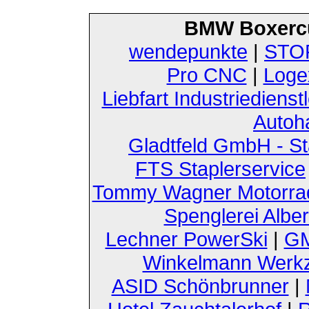
BMW Boxerc
wendepunkte
|
STOF
Pro CNC
|
Loge
Liebfart Industriedienst
Autoh
Gladtfeld GmbH - St
FTS Staplerservice
Tommy Wagner Motorra
Spenglerei Alber
Lechner PowerSki
|
GM
Winkelmann Werk
ASID Schönbrunner
|